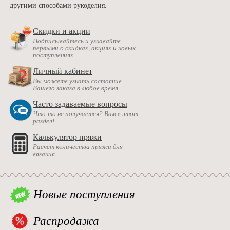
другими способами рукоделия.
Скидки и акции
Подписывайтесь и узнавайте
первыми о скидках, акциях и новых
поступлениях.
Личный кабинет
Вы можете узнать состояние
Вашего заказа в любое время
Часто задаваемые вопросы
Что-то не получается? Вам в этот
раздел!
Калькулятор пряжи
Расчет количества пряжи для
вязания
Новые поступления
Распродажа