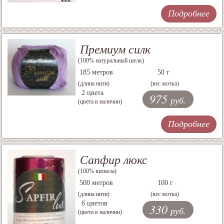
Подробнее
Премиум силк
(100% натуральный шелк)
185 метров
50 г
(длина нити)
(вес мотка)
2 цвета
975
руб.
(цвета в наличии)
Подробнее
Сапфир люкс
(100% вискоза)
500 метров
100 г
(длина нити)
(вес мотка)
6 цветов
330
руб.
(цвета в наличии)