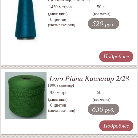
1450 метров
50 г
(длина нити)
(вес мотка)
0 цветов
520
руб.
(цвета в наличии)
Подробнее
Loro Piana Кашемир 2/28
(100% кашемир)
700 метров
50 г
(длина нити)
(вес мотка)
0 цветов
630
руб.
(цвета в наличии)
Подробнее