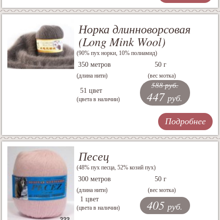
Норка длинноворсовая
(Long Mink Wool)
(90% пух норки, 10% полиамид)
350 метров
50 г
(длина нити)
(вес мотка)
588 руб.
51 цвет
447
руб.
(цвета в наличии)
Подробнее
Песец
(48% пух песца, 52% козий пух)
300 метров
50 г
(длина нити)
(вес мотка)
1 цвет
405
руб.
(цвета в наличии)