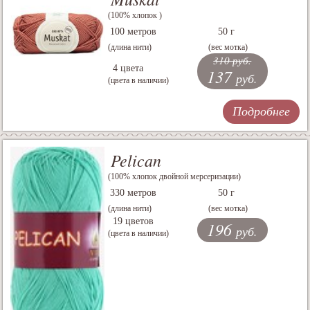
(100% хлопок )
100 метров
50 г
(длина нити)
(вес мотка)
310 руб.
4 цвета
137
руб.
(цвета в наличии)
Подробнее
Pelican
(100% хлопок двойной мерсеризации)
330 метров
50 г
(длина нити)
(вес мотка)
19 цветов
196
руб.
(цвета в наличии)