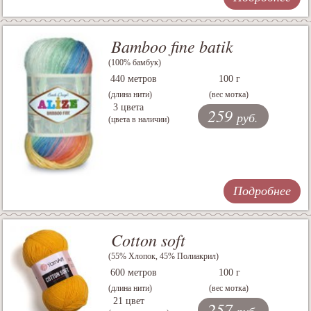
Bamboo fine batik
(100% бамбук)
440 метров
100 г
(длина нити)
(вес мотка)
3 цвета
259
руб.
(цвета в наличии)
Подробнее
Cotton soft
(55% Хлопок, 45% Полиакрил)
600 метров
100 г
(длина нити)
(вес мотка)
21 цвет
257