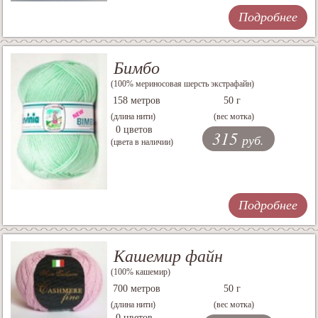
Подробнее
Бимбо
(100% мериносовая шерсть экстрафайн)
158 метров
50 г
(длина нити)
(вес мотка)
0 цветов
315
руб.
(цвета в наличии)
Подробнее
Кашемир файн
(100% кашемир)
700 метров
50 г
(длина нити)
(вес мотка)
0 цветов