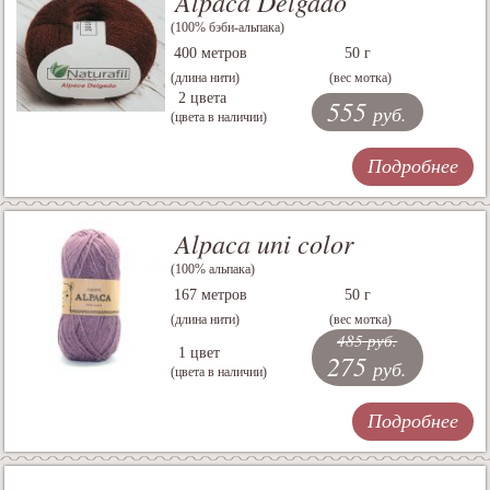
Alpaca Delgado
(100% бэби-альпака)
400 метров
50 г
(длина нити)
(вес мотка)
2 цвета
555
руб.
(цвета в наличии)
Подробнее
Alpaca uni color
(100% альпака)
167 метров
50 г
(длина нити)
(вес мотка)
485 руб.
1 цвет
275
руб.
(цвета в наличии)
Подробнее