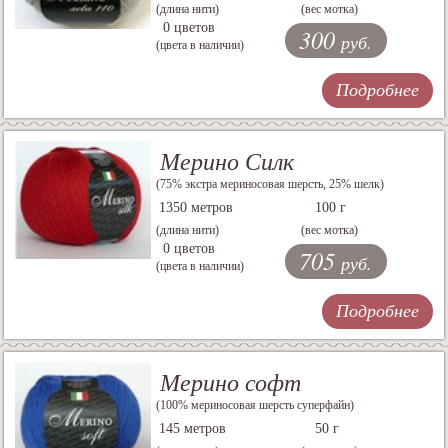
(длина нити)
(вес мотка)
0 цветов
300
руб.
(цвета в наличии)
Подробнее
Мерино Силк
(75% экстра мериносовая шерсть, 25% шелк)
1350 метров
100 г
(длина нити)
(вес мотка)
0 цветов
705
руб.
(цвета в наличии)
Подробнее
Мерино софт
(100% мериносовая шерсть суперфайн)
145 метров
50 г