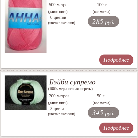
500 метров
100 г
(длина нити)
(вес мотка)
6 цветов
285
руб.
(цвета в наличии)
Подробнее
Бэйби супремо
(100% мериносовая шерсть )
200 метров
50 г
(длина нити)
(вес мотка)
2 цвета
345
руб.
(цвета в наличии)
Подробнее