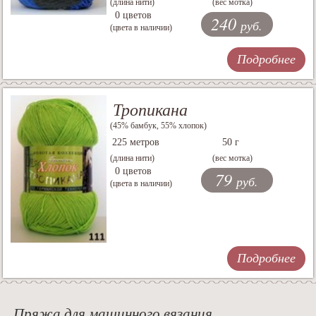
(длина нити)
(вес мотка)
0 цветов
240
руб.
(цвета в наличии)
Подробнее
Тропикана
(45% бамбук, 55% хлопок)
225 метров
50 г
(длина нити)
(вес мотка)
0 цветов
79
руб.
(цвета в наличии)
Подробнее
Пряжа для машинного вязания