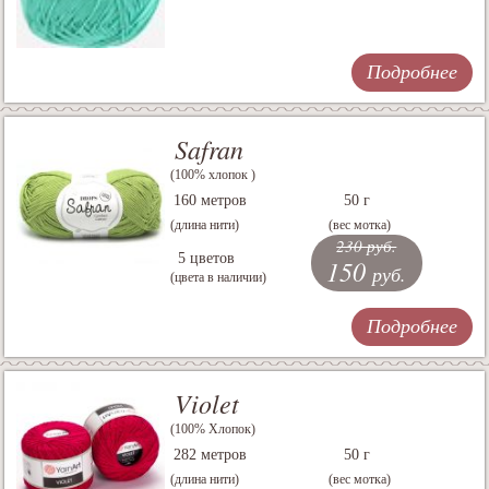
Подробнее
Safran
(100% хлопок )
160 метров
50 г
(длина нити)
(вес мотка)
230 руб.
5 цветов
150
руб.
(цвета в наличии)
Подробнее
Violet
(100% Хлопок)
282 метров
50 г
(длина нити)
(вес мотка)