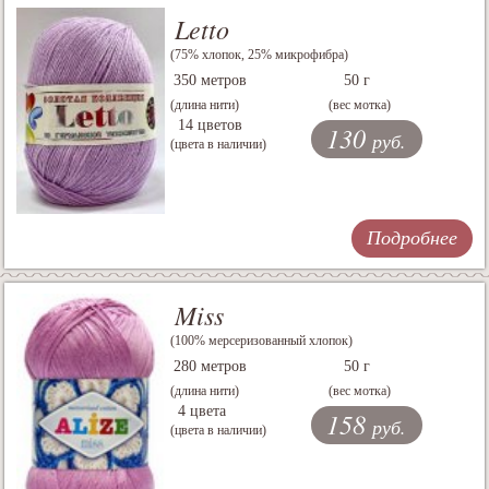
Letto
(75% хлопок, 25% микрофибра)
350 метров
50 г
(длина нити)
(вес мотка)
14 цветов
130
руб.
(цвета в наличии)
Подробнее
Miss
(100% мерсеризованный хлопок)
280 метров
50 г
(длина нити)
(вес мотка)
4 цвета
158
руб.
(цвета в наличии)