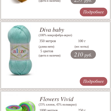
руб.
(цвета в наличии)
Подробнее
Diva baby
(100% микрофибра-акрил)
350 метров
100 г
(длина нити)
(вес мотка)
5 цветов
210
руб.
(цвета в наличии)
Подробнее
Flowers Vivid
(55% хлопок, 45% полиакрил)
1000 метров
250 г