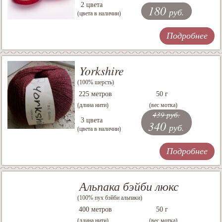
2 цвета
180
руб.
(цвета в наличии)
Подробнее
Yorkshire
(100% шерсть)
225 метров
50 г
(длина нити)
(вес мотка)
439 руб.
3 цвета
340
руб.
(цвета в наличии)
Подробнее
Альпака бэйби люкс
(100% пух бэйби альпаки)
400 метров
50 г
(длина нити)
(вес мотка)