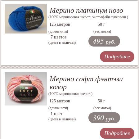
Мерино платинум ново
(100% мериносовая шерсть экстрафайн супервош )
125 метров
50 г
(длина нити)
(вес мотка)
7 цветов
495
руб.
(цвета в наличии)
Подробнее
Мерино софт фэнтэзи
колор
(100% мериносовая шерсть)
125 метров
50 г
(длина нити)
(вес мотка)
1 цвет
390
руб.
(цвета в наличии)
Подробнее