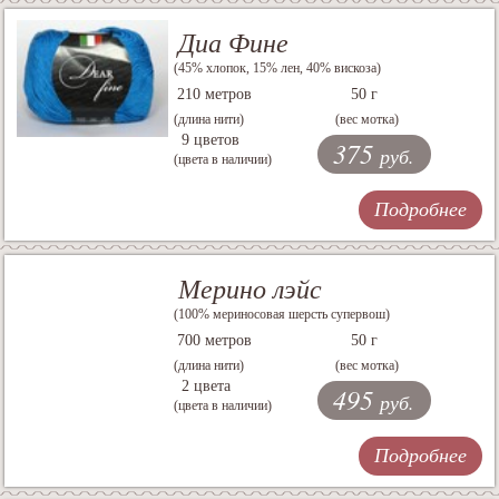
Диа Фине
(45% хлопок, 15% лен, 40% вискоза)
210 метров
50 г
(длина нити)
(вес мотка)
9 цветов
375
руб.
(цвета в наличии)
Подробнее
Мерино лэйс
(100% мериносовая шерсть супервош)
700 метров
50 г
(длина нити)
(вес мотка)
2 цвета
495
руб.
(цвета в наличии)
Подробнее