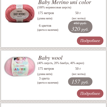
Baby Merino uni color
(100% мериносовая шерсть)
175 метров
50 г
(длина нити)
(вес мотка)
460 руб.
6 цветов
320
руб.
(цвета в наличии)
Подробнее
Baby wool
(40% шерсть, 20% бамбук, 40% акрил)
175 метров
50 г
(длина нити)
(вес мотка)
3 цвета
157
руб.
(цвета в наличии)
Подробнее