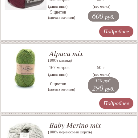
(длина нити)
(вес мотка)
5 цветов
600
руб.
(цвета в наличии)
Подробнее
Alpaca mix
(100% альпака)
167 метров
50 г
(длина нити)
(вес мотка)
520 руб.
0 цветов
290
руб.
(цвета в наличии)
Подробнее
Baby Merino mix
(100% мериносовая шерсть)