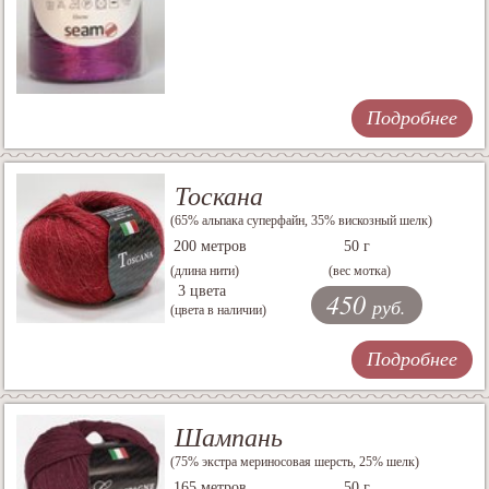
Подробнее
Тоскана
(65% альпака суперфайн, 35% вискозный шелк)
200 метров
50 г
(длина нити)
(вес мотка)
3 цвета
450
руб.
(цвета в наличии)
Подробнее
Шампань
(75% экстра мериносовая шерсть, 25% шелк)
165 метров
50 г