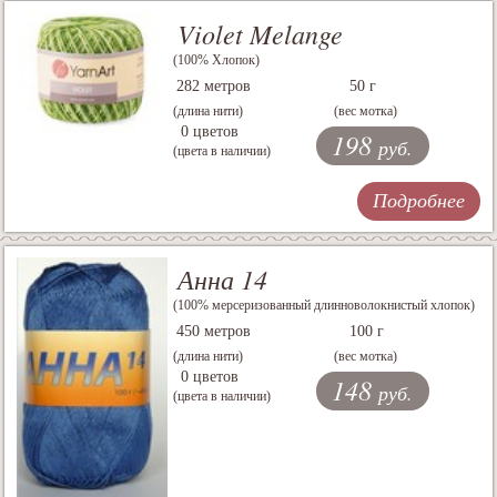
Violet Melange
(100% Хлопок)
282 метров
50 г
(длина нити)
(вес мотка)
0 цветов
198
руб.
(цвета в наличии)
Подробнее
Анна 14
(100% мерсеризованный длинноволокнистый хлопок)
450 метров
100 г
(длина нити)
(вес мотка)
0 цветов
148
руб.
(цвета в наличии)