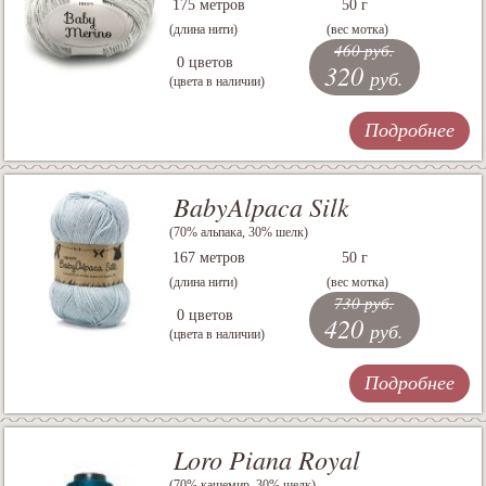
175 метров
50 г
(длина нити)
(вес мотка)
460 руб.
0 цветов
320
руб.
(цвета в наличии)
Подробнее
BabyAlpaca Silk
(70% альпака, 30% шелк)
167 метров
50 г
(длина нити)
(вес мотка)
730 руб.
0 цветов
420
руб.
(цвета в наличии)
Подробнее
Loro Piana Royal
(70% кашемир, 30% шелк)