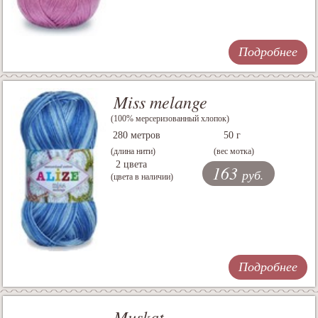
Подробнее
Miss melange
(100% мерсеризованный хлопок)
280 метров
50 г
(длина нити)
(вес мотка)
2 цвета
163
руб.
(цвета в наличии)
Подробнее
Muskat