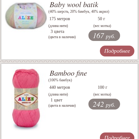
Baby wool batik
(40% шерсть, 20% бамбук, 40% акрил)
175 метров
50 г
(длина нити)
(вес мотка)
3 цвета
167
руб.
(цвета в наличии)
Подробнее
Bamboo fine
(100% бамбук)
440 метров
100 г
(длина нити)
(вес мотка)
1 цвет
242
руб.
(цвета в наличии)
Подробнее