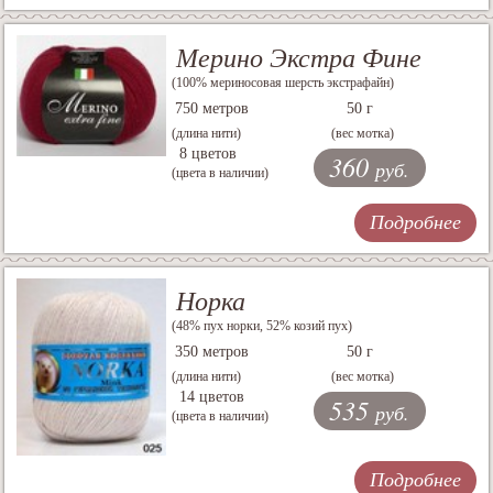
Мерино Экстра Фине
(100% мериносовая шерсть экстрафайн)
750 метров
50 г
(длина нити)
(вес мотка)
8 цветов
360
руб.
(цвета в наличии)
Подробнее
Норка
(48% пух норки, 52% козий пух)
350 метров
50 г
(длина нити)
(вес мотка)
14 цветов
535
руб.
(цвета в наличии)
Подробнее