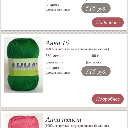
3 цвета
516
руб.
(цвета в наличии)
Подробнее
Анна 16
(100% египетский мерсеризованный хлопок)
530 метров
100 г
(длина нити)
(вес мотка)
27 цветов
315
руб.
(цвета в наличии)
Подробнее
Анна твист
(100% египетский мерсеризованный хлопок)